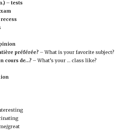
m.)
– tests
 exam
 recess
s
opinion
atière préférée?
– What is your favorite subject?
n cours de…?
– What’s your … class like?
nion
nteresting
cinating
me/great