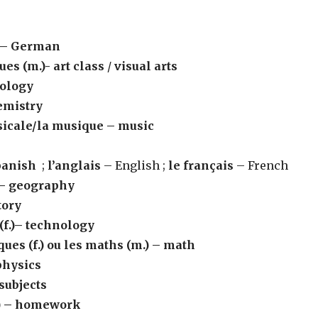
– German
ues (m.)- art class
/
visual arts
iology
emistry
sicale/la musique – music
panish
;
l’anglais
– English ;
le français
– French
 – geography
tory
f.)
– technology
es (f.) ou les maths (m.) – math
physics
subjects
.) – homework