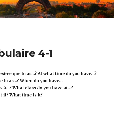
ulaire 4-1
est-ce que tu as…? At what time do you have…?
e tu as…?
When do you have…
s à…? What class do you have at…?
t-il?
What time is it?