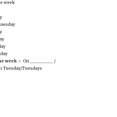
he week
y
nesday
y
ay
day
nday
the week
= On ___________ /
 On Tuesday/Tuesdays