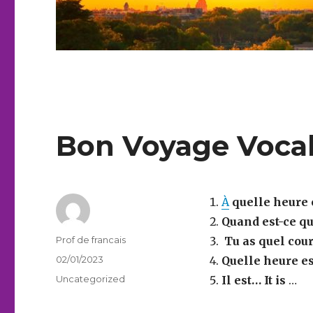
Bon Voyage Vocab
À
quelle heure 
Quand est-ce qu
Author
Prof de francais
Tu as quel cour
Posted
02/01/2023
Quelle heure es
on
Categories
Uncategorized
Il est… It is
…