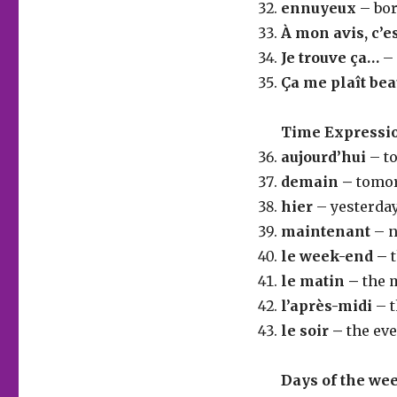
ennuyeux
– bo
À mon avis, c’
Je trouve ça…
– 
Ça me plaît be
Time Expressi
aujourd’hui
– t
demain –
tomo
hier
– yesterda
maintenant
– 
le week-end –
le matin –
the 
l’après-midi
– 
le soir –
the ev
Days of the we