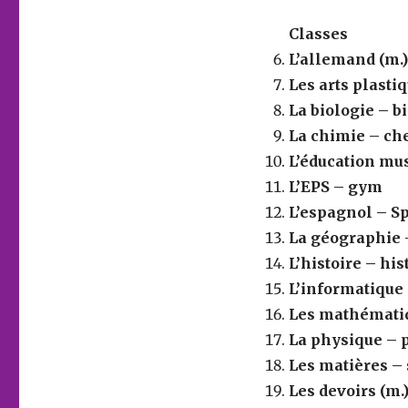
Classes
L’allemand (m.)
Les arts plastiq
La biologie
– b
La chimie
– ch
L’éducation mu
L’EPS
– gym
L’espagnol – S
La géographie
L’histoire
– his
L’informatique (
Les mathématiqu
La physique
– 
Les matières – 
Les devoirs (m