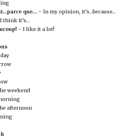
ring
est…parce que…
– In my opinion, it’s…because…
I think it’s…
aucoup!
– I like it a lot!
ons
oday
rrow
y
now
the weekend
morning
the afternoon
ening
ek