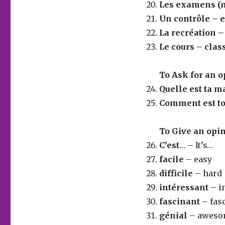
Les examens (
Un contrôle –
La recréation –
Le cours – clas
To Ask for an 
Quelle est ta m
Comment est to
To Give an opi
C’est
… – It’s…
facile
– easy
difficile
– hard
intéressant
– i
fascinant
– fas
génial
– aweso