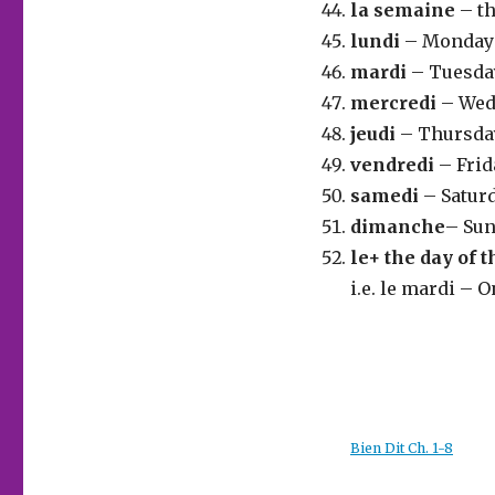
la semaine
– t
lundi
– Monday
mardi
– Tuesda
mercredi
– Wed
jeudi
– Thursda
vendredi
– Frid
samedi
– Satur
dimanche
– Su
le+ the day of 
i.e. le mardi –
Bien Dit Ch. 1-8